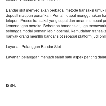
Bandar slot menyediakan berbagai metode transaksi unt
deposit maupun penarikan. Pemain dapat menggunakan transf
telepon. Proses transaksi yang cepat dan aman membuat 
kemenangan mereka. Beberapa bandar slot juga menawarka
sehingga modal pemain lebih optimal. Kemudahan transaksi
banyak orang memilih bandar slot sebagai platform judi onli
Layanan Pelanggan Bandar Slot
Layanan pelanggan menjadi salah satu aspek penting dal
ISSN: -