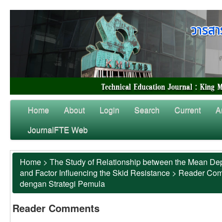
Home
About
Login
Search
Current
A
JournalFTE Web
Home
>
The Study of Relationship between the Mean Dep
and Factor Influencing the Skid Resistance
>
Reader Co
dengan Strategi Pemula
Reader Comments