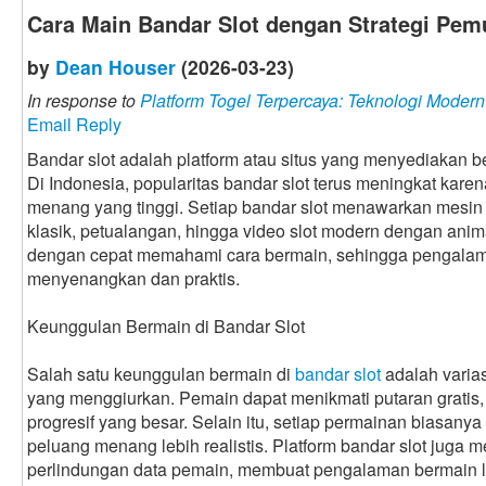
Cara Main Bandar Slot dengan Strategi Pem
by
Dean Houser
(2026-03-23)
In response to
Platform Togel Terpercaya: Teknologi Moder
Email Reply
Bandar slot adalah platform atau situs yang menyediakan be
Di Indonesia, popularitas bandar slot terus meningkat ka
menang yang tinggi. Setiap bandar slot menawarkan mesin 
klasik, petualangan, hingga video slot modern dengan ani
dengan cepat memahami cara bermain, sehingga pengalam
menyenangkan dan praktis.
Keunggulan Bermain di Bandar Slot
Salah satu keunggulan bermain di
bandar slot
adalah varia
yang menggiurkan. Pemain dapat menikmati putaran gratis, 
progresif yang besar. Selain itu, setiap permainan biasanya
peluang menang lebih realistis. Platform bandar slot jug
perlindungan data pemain, membuat pengalaman bermain 