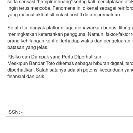
serta sensasi “hampir menang” sering kali menciptakan ef
ingin terus mencoba. Fenomena ini dikenal sebagai reinfor
yang muncul akibat stimulasi positif dalam permainan.
Selain itu, banyak platform juga menawarkan bonus, fitur gr
meningkatkan ketertarikan pengguna. Namun, faktor-faktor
orang kehilangan kontrol terhadap waktu dan pengeluaran m
batasan yang jelas.
Risiko dan Dampak yang Perlu Diperhatikan
Meskipun Bandar Toto dikemas sebagai hiburan digital, terd
diperhatikan. Salah satunya adalah potensi kecanduan ya
finansial dan psik
ISSN: -