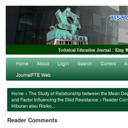
Home
About
Login
Search
Current
A
JournalFTE Web
Home
>
The Study of Relationship between the Mean Dep
and Factor Influencing the Skid Resistance
>
Reader Co
Hiburan atau Risiko...
Reader Comments