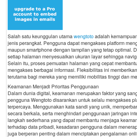
Salah satu keunggulan utama
wengtoto
adalah kemampuann
jenis perangkat. Pengguna dapat mengakses platform mengg
maupun smartphone dengan tampilan yang tetap optimal. 
setiap halaman menyesuaikan ukuran layar sehingga navig
Selain itu, proses pemuatan halaman yang cepat membant
mengakses berbagai informasi. Fleksibilitas ini memberik
terutama bagi mereka yang memiliki mobilitas tinggi dan m
Keamanan Menjadi Prioritas Penggunaan
Dalam dunia digital, keamanan merupakan faktor yang sanga
pengguna Wengtoto disarankan untuk selalu mengakses pla
terpercaya. Menggunakan kata sandi yang unik, memperba
secara berkala, serta menghindari penggunaan jaringan in
langkah sederhana yang dapat membantu menjaga keamana
terhadap data pribadi, kesadaran pengguna dalam menerap
juga berperan penting dalam menciptakan pengalaman onl