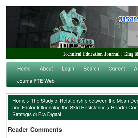
Home
About
Login
Search
Current
A
JournalFTE Web
Home
>
The Study of Relationship between the Mean Dep
and Factor Influencing the Skid Resistance
>
Reader Co
Strategis di Era Digital
Reader Comments