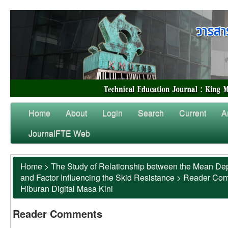
Home
About
Login
Search
Current
A
JournalFTE Web
Home
>
The Study of Relationship between the Mean Dep
and Factor Influencing the Skid Resistance
>
Reader Co
Hiburan Digital Masa Kini
Reader Comments