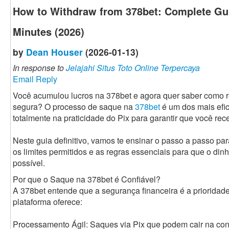
How to Withdraw from 378bet: Complete Guid
Minutes (2026)
by
Dean Houser
(2026-01-13)
In response to
Jelajahi Situs Toto Online Terpercaya
Email Reply
Você acumulou lucros na 378bet e agora quer saber como ret
segura? O processo de saque na
378bet
é um dos mais efic
totalmente na praticidade do Pix para garantir que você re
Neste guia definitivo, vamos te ensinar o passo a passo pa
os limites permitidos e as regras essenciais para que o din
possível.
Por que o Saque na 378bet é Confiável?
A 378bet entende que a segurança financeira é a prioridade 
plataforma oferece:
Processamento Ágil: Saques via Pix que podem cair na co