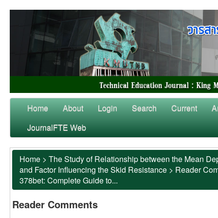
Home
About
Login
Search
Current
A
JournalFTE Web
Home
>
The Study of Relationship between the Mean Dep
and Factor Influencing the Skid Resistance
>
Reader Co
378bet: Complete Guide to...
Reader Comments