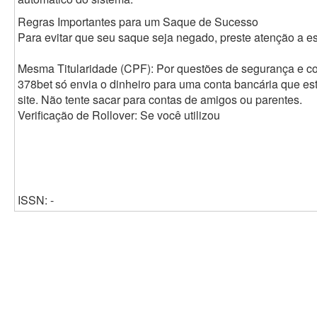
Regras Importantes para um Saque de Sucesso
Para evitar que seu saque seja negado, preste atenção a es
Mesma Titularidade (CPF): Por questões de segurança e co
378bet só envia o dinheiro para uma conta bancária que 
site. Não tente sacar para contas de amigos ou parentes.
Verificação de Rollover: Se você utilizou
ISSN: -