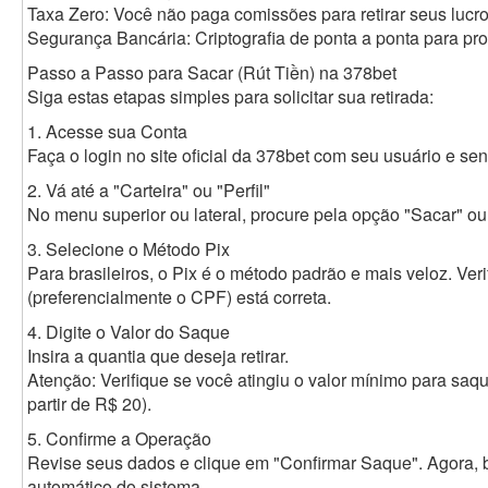
Taxa Zero: Você não paga comissões para retirar seus lucro
Segurança Bancária: Criptografia de ponta a ponta para pro
Passo a Passo para Sacar (Rút Tiền) na 378bet
Siga estas etapas simples para solicitar sua retirada:
1. Acesse sua Conta
Faça o login no site oficial da 378bet com seu usuário e se
2. Vá até a "Carteira" ou "Perfil"
No menu superior ou lateral, procure pela opção "Sacar" ou
3. Selecione o Método Pix
Para brasileiros, o Pix é o método padrão e mais veloz. Ver
(preferencialmente o CPF) está correta.
4. Digite o Valor do Saque
Insira a quantia que deseja retirar.
Atenção: Verifique se você atingiu o valor mínimo para saq
partir de R$ 20).
5. Confirme a Operação
Revise seus dados e clique em "Confirmar Saque". Agora,
automático do sistema.