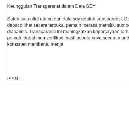
Keunggulan Transparansi dalam Data SDY
Salah satu nilai utama dari data sdy adalah transparansi. 
dapat dilihat secara terbuka, pemain merasa memiliki sumbe
dianalisis. Transparansi ini meningkatkan kepercayaan terh
pemain dapat memverifikasi hasil sebelumnya secara mandir
konsisten membantu menja
ISSN: -