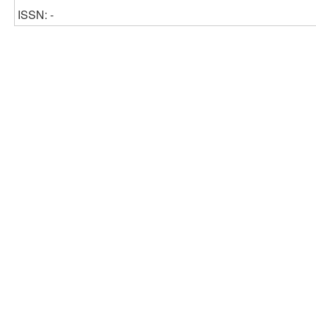
ISSN: -