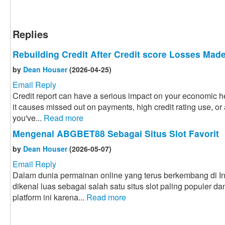
Replies
Rebuilding Credit After Credit score Losses Mad
by
Dean Houser
(2026-04-25)
Email Reply
Credit report can have a serious impact on your economic h
it causes missed out on payments, high credit rating use, or
you've...
Read more
Mengenal ABGBET88 Sebagai Situs Slot Favorit
by
Dean Houser
(2026-05-07)
Email Reply
Dalam dunia permainan online yang terus berkembang di 
dikenal luas sebagai salah satu situs slot paling populer 
platform ini karena...
Read more