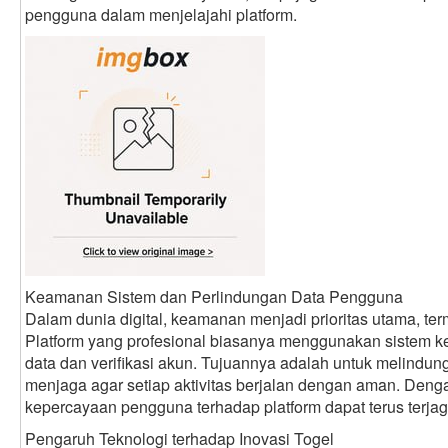
pengguna dalam menjelajahi platform.
Keamanan Sistem dan Perlindungan Data Pengguna
Dalam dunia digital, keamanan menjadi prioritas utama, te
Platform yang profesional biasanya menggunakan sistem ke
data dan verifikasi akun. Tujuannya adalah untuk melindung
menjaga agar setiap aktivitas berjalan dengan aman. Deng
kepercayaan pengguna terhadap platform dapat terus terjag
Pengaruh Teknologi terhadap Inovasi Togel