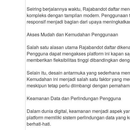
Seiring berjalannya waktu, Rajabandot daftar men
kompleks dengan tampilan modern. Penggunaan tek
responsif menjadi bagian dari upaya meningkatka
Akses Mudah dan Kemudahan Penggunaan
Salah satu alasan utama Rajabandot daftar dike
Pengguna dapat mengakses platform ini kapan saja
memberikan fleksibilitas tinggi dibandingkan deng
Selain itu, desain antarmuka yang sederhana me
Kemudahan ini menjadi salah satu faktor yang m
meskipun tetap perlu diimbangi dengan pemahama
Keamanan Data dan Perlindungan Pengguna
Dalam dunia digital, keamanan menjadi aspek yan
platform memiliki sistem perlindungan data yang ku
berhati-hati.