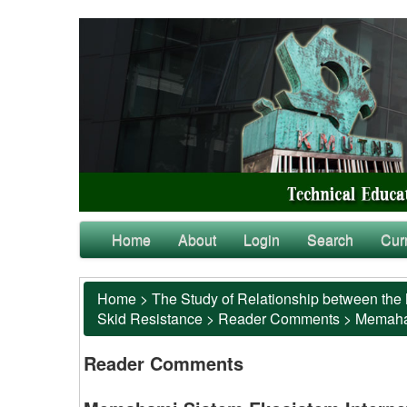
Home
About
Login
Search
Cur
Home
>
The Study of Relationship between the 
Skid Resistance
>
Reader Comments
>
Memaham
Reader Comments