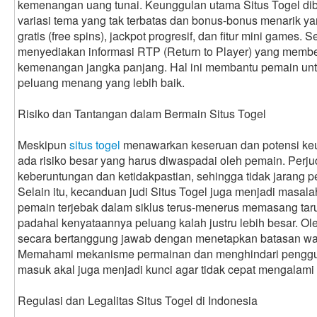
kemenangan uang tunai. Keunggulan utama Situs Togel diba
variasi tema yang tak terbatas dan bonus-bonus menarik yan
gratis (free spins), jackpot progresif, dan fitur mini games. S
menyediakan informasi RTP (Return to Player) yang memb
kemenangan jangka panjang. Hal ini membantu pemain unt
peluang menang yang lebih baik.
Risiko dan Tantangan dalam Bermain Situs Togel
Meskipun
situs togel
menawarkan keseruan dan potensi keun
ada risiko besar yang harus diwaspadai oleh pemain. Perj
keberuntungan dan ketidakpastian, sehingga tidak jarang p
Selain itu, kecanduan judi Situs Togel juga menjadi masala
pemain terjebak dalam siklus terus-menerus memasang ta
padahal kenyataannya peluang kalah justru lebih besar. Ole
secara bertanggung jawab dengan menetapkan batasan wa
Memahami mekanisme permainan dan menghindari penggun
masuk akal juga menjadi kunci agar tidak cepat mengalami 
Regulasi dan Legalitas Situs Togel di Indonesia