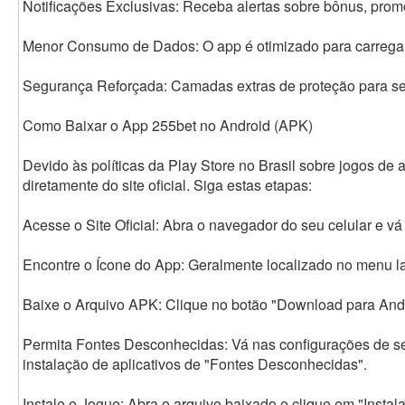
Notificações Exclusivas: Receba alertas sobre bônus, prom
Menor Consumo de Dados: O app é otimizado para carregar
Segurança Reforçada: Camadas extras de proteção para seu
Como Baixar o App 255bet no Android (APK)
Devido às políticas da Play Store no Brasil sobre jogos de 
diretamente do site oficial. Siga estas etapas:
Acesse o Site Oficial: Abra o navegador do seu celular e vá
Encontre o Ícone do App: Geralmente localizado no menu la
Baixe o Arquivo APK: Clique no botão "Download para Andr
Permita Fontes Desconhecidas: Vá nas configurações de se
instalação de aplicativos de "Fontes Desconhecidas".
Instale e Jogue: Abra o arquivo baixado e clique em "Instala