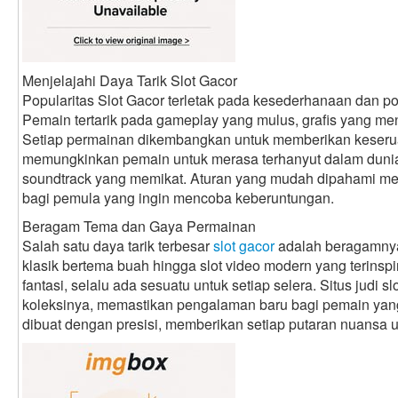
Menjelajahi Daya Tarik Slot Gacor
Popularitas Slot Gacor terletak pada kesederhanaan dan 
Pemain tertarik pada gameplay yang mulus, grafis yang me
Setiap permainan dikembangkan untuk memberikan keser
memungkinkan pemain untuk merasa terhanyut dalam dunia
soundtrack yang memikat. Aturan yang mudah dipahami men
bagi pemula yang ingin mencoba keberuntungan.
Beragam Tema dan Gaya Permainan
Salah satu daya tarik terbesar
slot gacor
adalah beragamnya
klasik bertema buah hingga slot video modern yang terinspi
fantasi, selalu ada sesuatu untuk setiap selera. Situs judi s
koleksinya, memastikan pengalaman baru bagi pemain yang
dibuat dengan presisi, memberikan setiap putaran nuansa