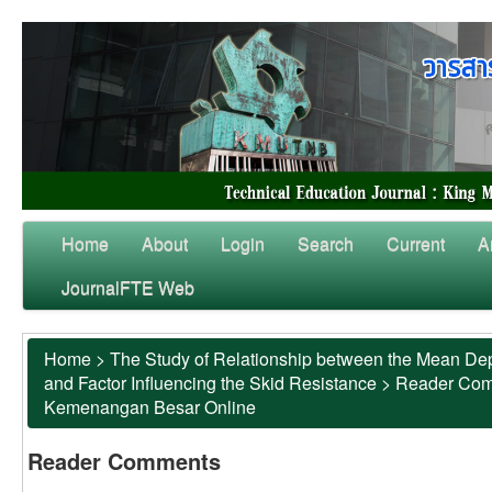
Home
About
Login
Search
Current
A
JournalFTE Web
Home
>
The Study of Relationship between the Mean Dep
and Factor Influencing the Skid Resistance
>
Reader Co
Kemenangan Besar Online
Reader Comments