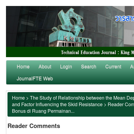
Home
About
Login
Search
Current
A
JournalFTE Web
Home
>
The Study of Relationship between the Mean Dep
and Factor Influencing the Skid Resistance
>
Reader Co
Bonus di Ruang Permainan...
Reader Comments