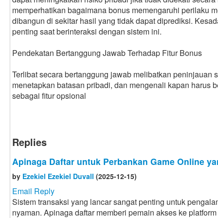
memperhatikan bagaimana bonus memengaruhi perilaku mer
dibangun di sekitar hasil yang tidak dapat diprediksi. Kesa
penting saat berinteraksi dengan sistem ini.
Pendekatan Bertanggung Jawab Terhadap Fitur Bonus
Terlibat secara bertanggung jawab melibatkan peninjauan
menetapkan batasan pribadi, dan mengenali kapan harus be
sebagai fitur opsional
Replies
Apinaga Daftar untuk Perbankan Game Online y
by
Ezekiel Ezekiel Duvall
(2025-12-15)
Email Reply
Sistem transaksi yang lancar sangat penting untuk pengal
nyaman. Apinaga daftar memberi pemain akses ke platfor