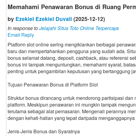
Memahami Penawaran Bonus di Ruang Perma
by
Ezekiel Ezekiel Duvall
(2025-12-12)
In response to
Jelajahi Situs Toto Online Terpercaya
Email Reply
Platform slot online sering mengiklankan berbagai penaw
baru dan mempertahankan pengguna yang sudah ada. Situs j
bonus selamat datang, deposit, cashback, atau referensi se
bonus ini tampak menguntungkan, memahami syarat, batasa
penting untuk pengambilan keputusan yang bertanggung j
Tujuan Penawaran Bonus di Platform Slot
Struktur bonus dirancang untuk mendorong partisipasi dan
platform. Meskipun penawaran ini mungkin tampak mengun
terutama sebagai alat pemasaran. Mengenali perannya me
dengan kehati-hatian yang tepat daripada menganggapnya 
Jenis-Jenis Bonus dan Syaratnya