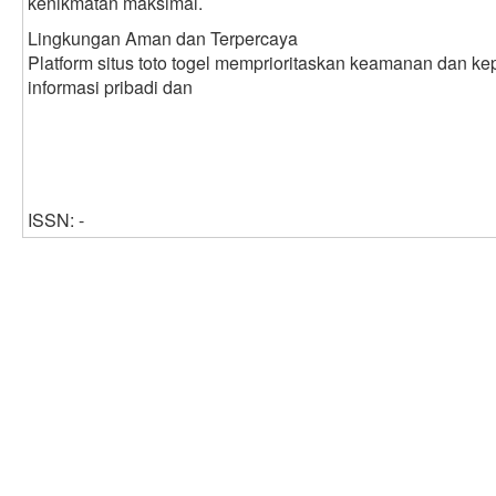
kenikmatan maksimal.
Lingkungan Aman dan Terpercaya
Platform situs toto togel memprioritaskan keamanan dan 
informasi pribadi dan
ISSN: -