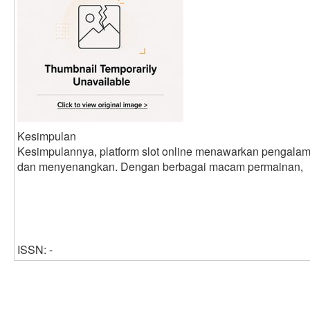
Kesimpulan
Kesimpulannya, platform slot online menawarkan pengala
dan menyenangkan. Dengan berbagai macam permainan,
ISSN: -