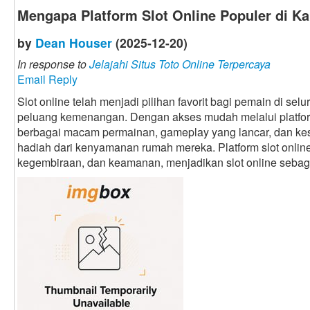
Mengapa Platform Slot Online Populer di K
by
Dean Houser
(2025-12-20)
In response to
Jelajahi Situs Toto Online Terpercaya
Email Reply
Slot online telah menjadi pilihan favorit bagi pemain di se
peluang kemenangan. Dengan akses mudah melalui platform
berbagai macam permainan, gameplay yang lancar, dan 
hadiah dari kenyamanan rumah mereka. Platform slot onl
kegembiraan, dan keamanan, menjadikan slot online sebaga