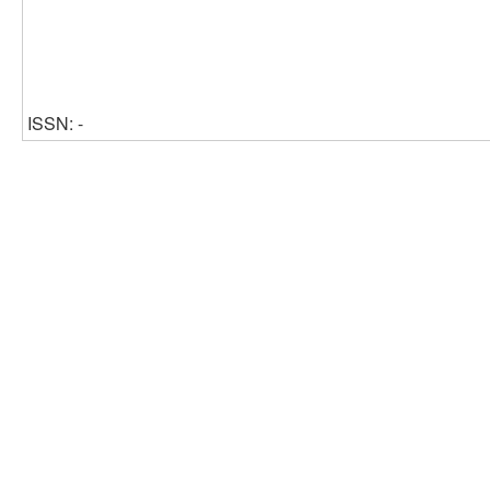
ISSN: -