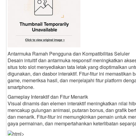
Antarmuka Ramah Pengguna dan Kompatibilitas Seluler
Desain intuitif dan antarmuka responsif meningkatkan aksesi
situs toto slot menyediakan tata letak yang dioptimalkan u
digunakan, dan dasbor interaktif. Fitur-fitur ini memastik
game, memeriksa hasil, dan menjelajahi fitur platform denga
smartphone.
Gameplay Interaktif dan Fitur Menarik
Visual dinamis dan elemen interaktif meningkatkan nilai hibur
mencakup gulungan animasi, putaran bonus, dan grafik be
dan menarik. Fitur-fitur ini memungkinkan pemain untuk me
gaya permainan, dan mempertahankan keterlibatan sepanj