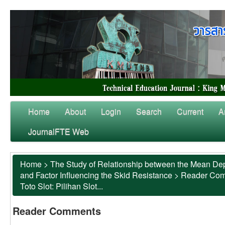
Home
About
Login
Search
Current
A
JournalFTE Web
Home
>
The Study of Relationship between the Mean Dep
and Factor Influencing the Skid Resistance
>
Reader Co
Toto Slot: Pilihan Slot...
Reader Comments