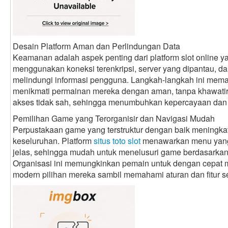
Desain Platform Aman dan Perlindungan Data
Keamanan adalah aspek penting dari platform slot online yan
menggunakan koneksi terenkripsi, server yang dipantau, d
melindungi informasi pengguna. Langkah-langkah ini mem
menikmati permainan mereka dengan aman, tanpa khawatir 
akses tidak sah, sehingga menumbuhkan kepercayaan dan 
Pemilihan Game yang Terorganisir dan Navigasi Mudah
Perpustakaan game yang terstruktur dengan baik meningk
keseluruhan. Platform
situs toto slot
menawarkan menu yang 
jelas, sehingga mudah untuk menelusuri game berdasarkan j
Organisasi ini memungkinkan pemain untuk dengan cepat 
modern pilihan mereka sambil memahami aturan dan fitur se