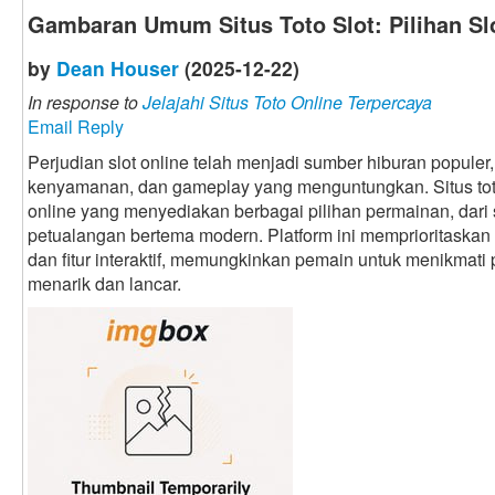
Gambaran Umum Situs Toto Slot: Pilihan Sl
by
Dean Houser
(2025-12-22)
In response to
Jelajahi Situs Toto Online Terpercaya
Email Reply
Perjudian slot online telah menjadi sumber hiburan populer
kenyamanan, dan gameplay yang menguntungkan. Situs toto s
online yang menyediakan berbagai pilihan permainan, dari sl
petualangan bertema modern. Platform ini memprioritaskan tr
dan fitur interaktif, memungkinkan pemain untuk menikma
menarik dan lancar.