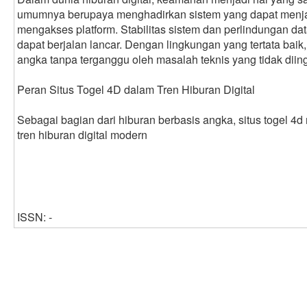
umumnya berupaya menghadirkan sistem yang dapat men
mengakses platform. Stabilitas sistem dan perlindungan dat
dapat berjalan lancar. Dengan lingkungan yang tertata bai
angka tanpa terganggu oleh masalah teknis yang tidak diin
Peran Situs Togel 4D dalam Tren Hiburan Digital
Sebagai bagian dari hiburan berbasis angka, situs togel 4
tren hiburan digital modern
ISSN: -