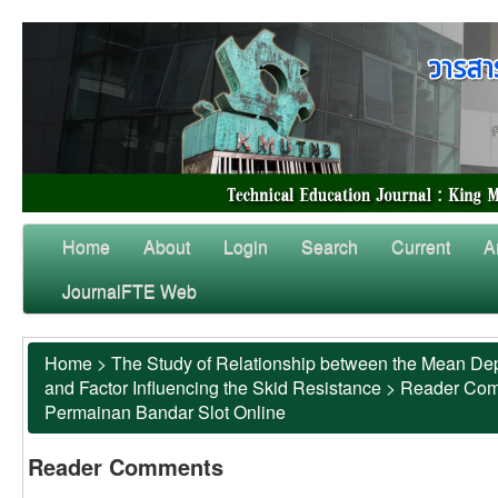
Home
About
Login
Search
Current
A
JournalFTE Web
Home
>
The Study of Relationship between the Mean Dep
and Factor Influencing the Skid Resistance
>
Reader Co
Permainan Bandar Slot Online
Reader Comments