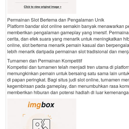
Permainan Slot Bertema dan Pengalaman Unik
Platform bandar slot online semakin banyak menawarkan p
memberikan pengalaman gameplay yang imersif. Permainan i
cerita, dan efek suara yang menarik untuk meningkatkan hibu
online, slot bertema menarik pemain kasual dan berpengal
lebih menarik daripada permainan slot tradisional dan menj
Turnamen dan Permainan Kompetitif
Kompetisi dan turnamen telah menjadi tren utama di platform
memungkinkan pemain untuk bersaing satu sama lain untu
di papan peringkat. Bagi situs judi slot online, turnamen 
kegembiraan pada gameplay, dan menumbuhkan rasa komun
memberikan hiburan dan potensi hadiah di luar kemenangan