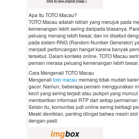
Apa Itu TOTO Macau?
TOTO Macau adalah istilah yang merujuk pada me
kemenangan lebih sering daripada biasanya. Para
peluang menang lebih besar, dan ini disebut den
pada sistem RNG (Random Number Generator) ya
menjadi perbincangan hangat karena banyak pem
tersebut. Dalam konteks online, TOTO Macau serin
pemain merasa peluang kemenangan lebih besar.
Cara Mengenali TOTO Macau
Mengenali
toto macau
memang tidak mudah karena
gacor. Namun, beberapa pemain menggunakan me
kecil yang sering terjadi atau jackpot yang muncul
memberikan informasi RTP dari setiap permainan s
Selain itu, komunitas judi online sering berbag
Meski demikian, penting diingat bahwa mesin slot 
dengan pasti.