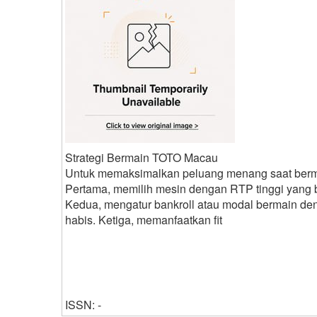
Strategi Bermain TOTO Macau
Untuk memaksimalkan peluang menang saat berm
Pertama, memilih mesin dengan RTP tinggi yang 
Kedua, mengatur bankroll atau modal bermain den
habis. Ketiga, memanfaatkan fit
ISSN: -