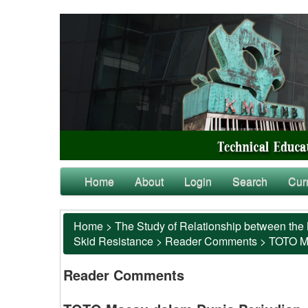
Home
About
Login
Search
Cur
Home
>
The Study of Relationship between the 
Skid Resistance
>
Reader Comments
>
TOTO Ma
Reader Comments