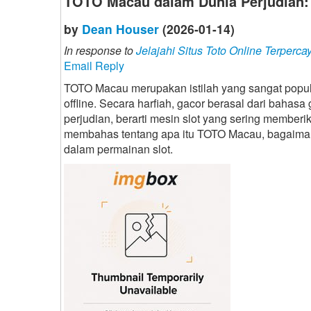
TOTO Macau dalam Dunia Perjudian: 
by
Dean Houser
(2026-01-14)
In response to
Jelajahi Situs Toto Online Terperca
Email Reply
TOTO Macau merupakan istilah yang sangat popul
offline. Secara harfiah, gacor berasal dari bahas
perjudian, berarti mesin slot yang sering member
membahas tentang apa itu TOTO Macau, bagaimana 
dalam permainan slot.