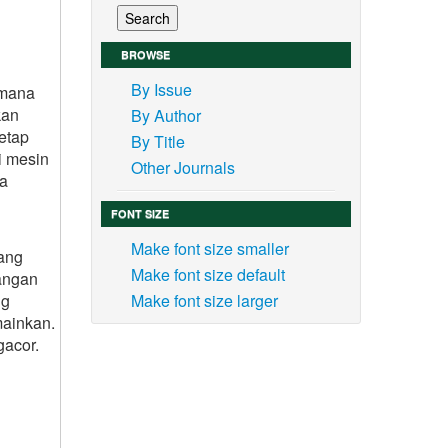
BROWSE
By Issue
imana
kan
By Author
etap
By Title
i mesin
Other Journals
ga
FONT SIZE
Make font size smaller
ang
Make font size default
angan
ng
Make font size larger
mainkan.
gacor.