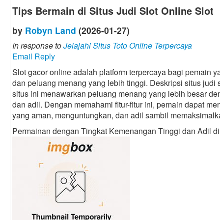
Tips Bermain di Situs Judi Slot Online Slot
by
Robyn Land
(2026-01-27)
In response to
Jelajahi Situs Toto Online Terpercaya
Email Reply
Slot gacor online adalah platform terpercaya bagi pemain
dan peluang menang yang lebih tinggi. Deskripsi situs judi
situs ini menawarkan peluang menang yang lebih besar de
dan adil. Dengan memahami fitur-fitur ini, pemain dapat 
yang aman, menguntungkan, dan adil sambil memaksimalka
Permainan dengan Tingkat Kemenangan Tinggi dan Adil di 