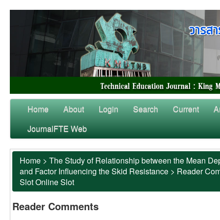
Home
About
Login
Search
Current
A
JournalFTE Web
Home
>
The Study of Relationship between the Mean Dep
and Factor Influencing the Skid Resistance
>
Reader Co
Slot Online Slot
Reader Comments