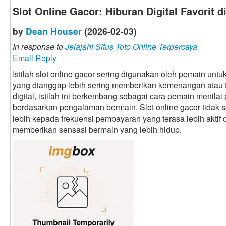
Slot Online Gacor: Hiburan Digital Favorit 
by
Dean Houser
(2026-02-03)
In response to
Jelajahi Situs Toto Online Terpercaya
Email Reply
Istilah slot online gacor sering digunakan oleh pemain un
yang dianggap lebih sering memberikan kemenangan atau f
digital, istilah ini berkembang sebagai cara pemain menila
berdasarkan pengalaman bermain. Slot online gacor tidak se
lebih kepada frekuensi pembayaran yang terasa lebih akti
memberikan sensasi bermain yang lebih hidup.