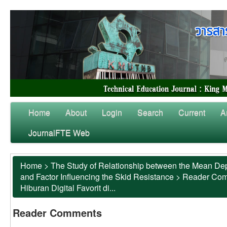
Home
About
Login
Search
Current
A
JournalFTE Web
Home
>
The Study of Relationship between the Mean Dep
and Factor Influencing the Skid Resistance
>
Reader Co
Hiburan Digital Favorit di...
Reader Comments