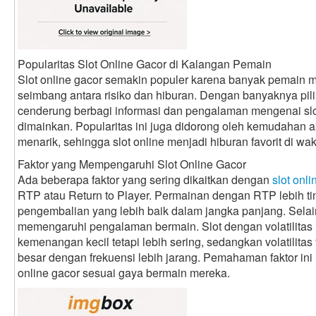
Popularitas Slot Online Gacor di Kalangan Pemain
Slot online gacor semakin populer karena banyak pemain m
seimbang antara risiko dan hiburan. Dengan banyaknya pil
cenderung berbagi informasi dan pengalaman mengenai slo
dimainkan. Popularitas ini juga didorong oleh kemudahan 
menarik, sehingga slot online menjadi hiburan favorit di wa
Faktor yang Mempengaruhi Slot Online Gacor
Ada beberapa faktor yang sering dikaitkan dengan
slot onli
RTP atau Return to Player. Permainan dengan RTP lebih ti
pengembalian yang lebih baik dalam jangka panjang. Selain 
memengaruhi pengalaman bermain. Slot dengan volatilita
kemenangan kecil tetapi lebih sering, sedangkan volatili
besar dengan frekuensi lebih jarang. Pemahaman faktor in
online gacor sesuai gaya bermain mereka.