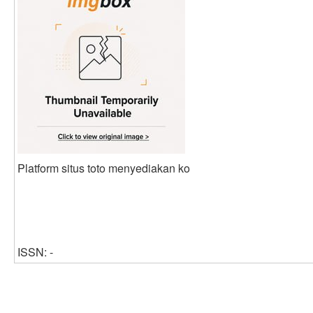
Platform situs toto menyediakan ko
ISSN: -