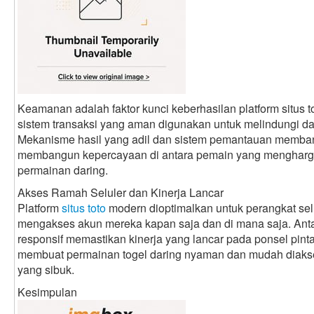
Keamanan adalah faktor kunci keberhasilan platform situs 
sistem transaksi yang aman digunakan untuk melindungi d
Mekanisme hasil yang adil dan sistem pemantauan memban
membangun kepercayaan di antara pemain yang mengharg
permainan daring.
Akses Ramah Seluler dan Kinerja Lancar
Platform
situs toto
modern dioptimalkan untuk perangkat se
mengakses akun mereka kapan saja dan di mana saja. Ant
responsif memastikan kinerja yang lancar pada ponsel pintar, 
membuat permainan togel daring nyaman dan mudah diaks
yang sibuk.
Kesimpulan