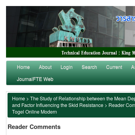
Home
About
Login
Search
Current
A
JournalFTE Web
Home
>
The Study of Relationship between the Mean Dep
and Factor Influencing the Skid Resistance
>
Reader Co
Togel Online Modern
Reader Comments