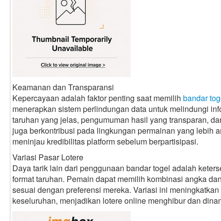
Keamanan dan Transparansi
Kepercayaan adalah faktor penting saat memilih
bandar tog
menerapkan sistem perlindungan data untuk melindungi inf
taruhan yang jelas, pengumuman hasil yang transparan, dan 
juga berkontribusi pada lingkungan permainan yang lebih 
meninjau kredibilitas platform sebelum berpartisipasi.
Variasi Pasar Lotere
Daya tarik lain dari penggunaan bandar togel adalah keters
format taruhan. Pemain dapat memilih kombinasi angka da
sesuai dengan preferensi mereka. Variasi ini meningkatka
keseluruhan, menjadikan lotere online menghibur dan dina