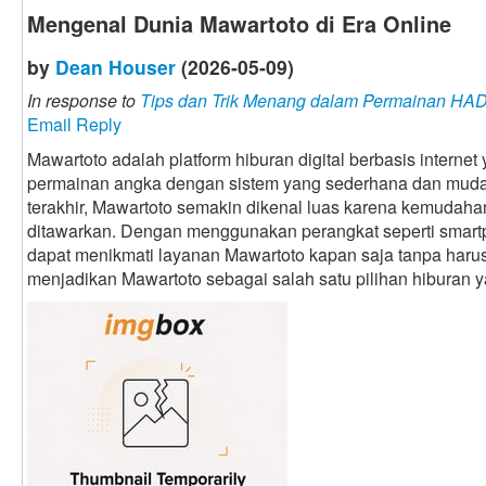
Mengenal Dunia Mawartoto di Era Online
by
Dean Houser
(2026-05-09)
In response to
Tips dan Trik Menang dalam Permainan H
Email Reply
Mawartoto adalah platform hiburan digital berbasis interne
permainan angka dengan sistem yang sederhana dan muda
terakhir, Mawartoto semakin dikenal luas karena kemudaha
ditawarkan. Dengan menggunakan perangkat seperti smart
dapat menikmati layanan Mawartoto kapan saja tanpa harus d
menjadikan Mawartoto sebagai salah satu pilihan hiburan ya