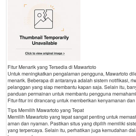
Fitur Menarik yang Tersedia di Mawartoto
Untuk meningkatkan pengalaman pengguna, Mawartoto dilen
menarik. Beberapa di antaranya adalah sistem notifikasi, r
pelanggan yang siap membantu kapan saja. Selain itu, ba
panduan permainan untuk membantu pengguna memahami c
Fitur-fitur ini dirancang untuk memberikan kenyamanan da
Tips Memilih Mawartoto yang Tepat
Memilih Mawartoto yang tepat sangat penting untuk mema
aman dan nyaman. Pastikan situs yang dipilih memiliki sis
yang terpercaya. Selain itu, perhatikan juga kemudahan dal