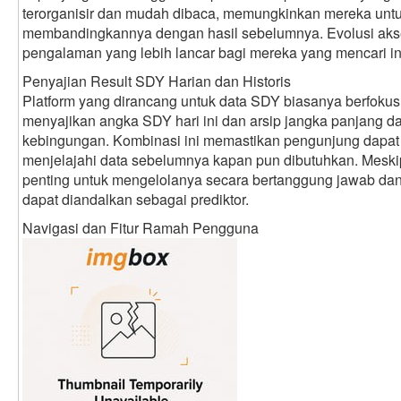
terorganisir dan mudah dibaca, memungkinkan mereka untu
membandingkannya dengan hasil sebelumnya. Evolusi aksesi
pengalaman yang lebih lancar bagi mereka yang mencari inf
Penyajian Result SDY Harian dan Historis
Platform yang dirancang untuk data SDY biasanya berfokus 
menyajikan angka SDY hari ini dan arsip jangka panjang 
kebingungan. Kombinasi ini memastikan pengunjung dapat m
menjelajahi data sebelumnya kapan pun dibutuhkan. Meskip
penting untuk mengelolanya secara bertanggung jawab da
dapat diandalkan sebagai prediktor.
Navigasi dan Fitur Ramah Pengguna