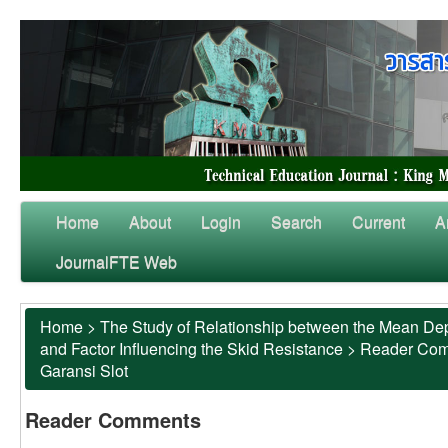
Home
About
Login
Search
Current
A
JournalFTE Web
Home
>
The Study of Relationship between the Mean Dep
and Factor Influencing the Skid Resistance
>
Reader Co
Garansi Slot
Reader Comments