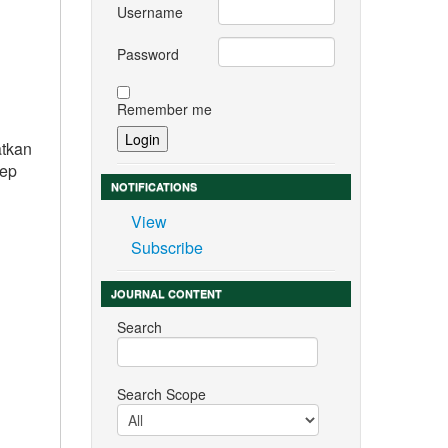
Username
Password
Remember me
atkan
sep
NOTIFICATIONS
View
Subscribe
JOURNAL CONTENT
Search
Search Scope