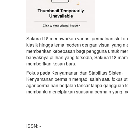
Sakura118 menawarkan variasi permainan slot on
klasik hingga tema modern dengan visual yang me
memberikan kebebasan bagi pengguna untuk mem
banyaknya pilihan yang tersedia, Sakura118 ma
memberikan kesan baru.
Fokus pada Kenyamanan dan Stabilitas Sistem
Kenyamanan bermain menjadi salah satu fokus ut
agar permainan berjalan lancar tanpa gangguan tekni
membantu menciptakan suasana bermain yang 
ISSN: -