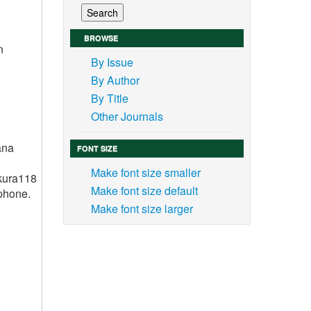
BROWSE
n
By Issue
By Author
By Title
Other Journals
ana
FONT SIZE
Make font size smaller
kura118
Make font size default
phone.
Make font size larger