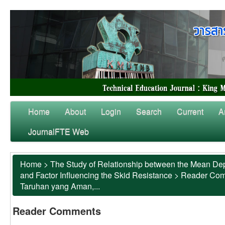
Home
About
Login
Search
Current
A
JournalFTE Web
Home
>
The Study of Relationship between the Mean Dep
and Factor Influencing the Skid Resistance
>
Reader Co
Taruhan yang Aman,...
Reader Comments