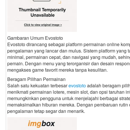
Gambaran Umum Evostoto
Evostoto dirancang sebagai platform permainan online ko
pengalaman yang lancar dan mulus. Sistem platform yang 
minimal, permainan cepat, dan navigasi yang mudah, sehi
pemain. Dengan menu yang terorganisir dan desain respo
mengakses game favorit mereka tanpa kesulitan.
Beragam Pilihan Permainan
Salah satu kekuatan terbesar
evostoto
adalah beragam pili
menikmati permainan lotere, mesin slot, dan opsi taruhan in
memungkinkan pengguna untuk menjelajahi berbagai strat
memaksimalkan hiburan mereka. Dengan pembaruan rutin da
pengalaman tetap segar dan menarik.