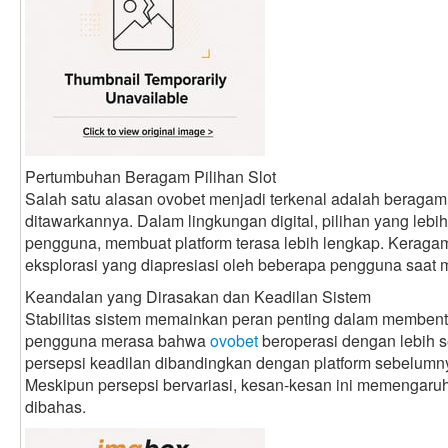
Pertumbuhan Beragam Pilihan Slot
Salah satu alasan ovobet menjadi terkenal adalah beragam
ditawarkannya. Dalam lingkungan digital, pilihan yang leb
pengguna, membuat platform terasa lebih lengkap. Keragama
eksplorasi yang diapresiasi oleh beberapa pengguna saat m
Keandalan yang Dirasakan dan Keadilan Sistem
Stabilitas sistem memainkan peran penting dalam memben
pengguna merasa bahwa
ovobet
beroperasi dengan lebih se
persepsi keadilan dibandingkan dengan platform sebelumn
Meskipun persepsi bervariasi, kesan-kesan ini memengaruhi
dibahas.