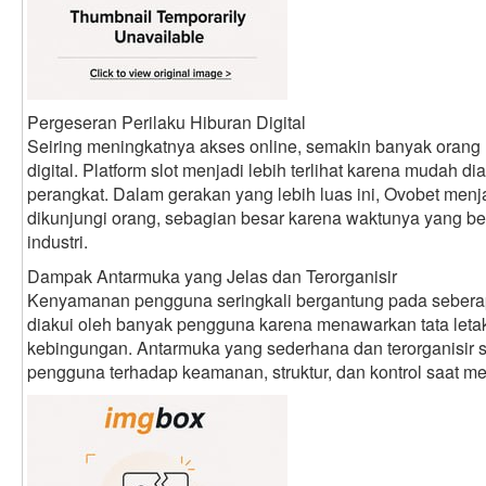
Pergeseran Perilaku Hiburan Digital
Seiring meningkatnya akses online, semakin banyak orang 
digital. Platform slot menjadi lebih terlihat karena mudah d
perangkat. Dalam gerakan yang lebih luas ini, Ovobet menjad
dikunjungi orang, sebagian besar karena waktunya yang b
industri.
Dampak Antarmuka yang Jelas dan Terorganisir
Kenyamanan pengguna seringkali bergantung pada seberap
diakui oleh banyak pengguna karena menawarkan tata leta
kebingungan. Antarmuka yang sederhana dan terorganisir 
pengguna terhadap keamanan, struktur, dan kontrol saat menjel