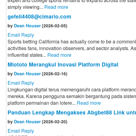
expert and college sports remains to expand across the state
simply viewing...
Read more
gefeli4408@cimario.com
by
Dean Houser
(2026-02-05)
Email Reply
Sports betting California has actually come to be a commonl
activities fans, innovation observers, and sector analysts. A
influential states...
Read more
Miototo Merangkul Inovasi Platform Digital
by
Dean Houser
(2026-02-16)
Email Reply
Lingkungan digital terus memengaruhi cara platform mera
mereka. Karena pengguna semakin bergantung pada sistem o
platform permainan dan lotere...
Read more
Panduan Lengkap Mengakses Abgbet88 Link unt
by
Dean Houser
(2026-02-20)
Email Reply