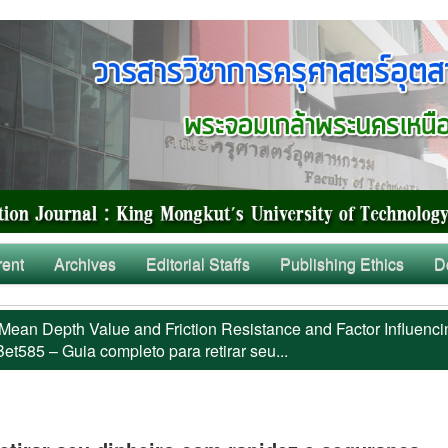
rent
Archives
Editorial Staffs
Publishing Ethics
D
Mean Depth Value and Friction Resistance and Factor Influenci
et585 – Guia completo para retirar seu...