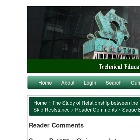
Home
About
Login
Search
Cur
Home
>
The Study of Relationship between the 
Skid Resistance
>
Reader Comments
>
Saque B
Reader Comments