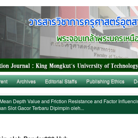
rent
Archives
Editorial Staffs
Publishing Ethics
D
Mean Depth Value and Friction Resistance and Factor Influenci
n Slot Gacor Terbaru Dipimpin oleh...