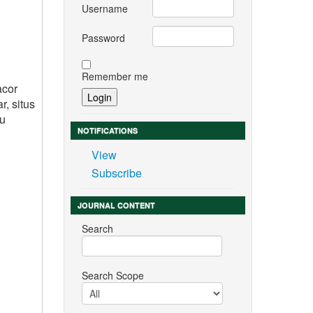
Username
Password
Remember me
acor
, situs
ru
NOTIFICATIONS
View
Subscribe
JOURNAL CONTENT
Search
Search Scope