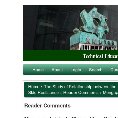
Home
About
Login
Search
Cur
Home
>
The Study of Relationship between the 
Skid Resistance
>
Reader Comments
>
Mengapa
Reader Comments