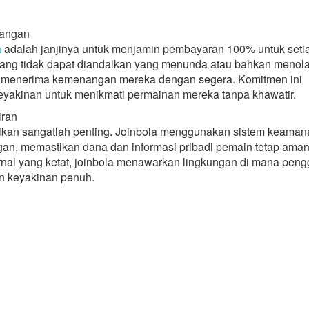
angan
a
adalah janjinya untuk menjamin pembayaran 100% untuk seti
yang tidak dapat diandalkan yang menunda atau bahkan menol
 menerima kemenangan mereka dengan segera. Komitmen ini
akinan untuk menikmati permainan mereka tanpa khawatir.
iran
rikan sangatlah penting. Joinbola menggunakan sistem keaman
an, memastikan dana dan informasi pribadi pemain tetap aman
ernal yang ketat, joinbola menawarkan lingkungan di mana pen
n keyakinan penuh.