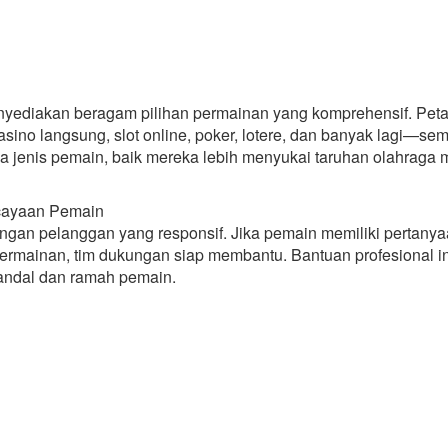
yediakan beragam pilihan permainan yang komprehensif. Pet
asino langsung, slot online, poker, lotere, dan banyak lagi—s
mua jenis pemain, baik mereka lebih menyukai taruhan olahraga
cayaan Pemain
an pelanggan yang responsif. Jika pemain memiliki pertany
ermainan, tim dukungan siap membantu. Bantuan profesional in
 andal dan ramah pemain.