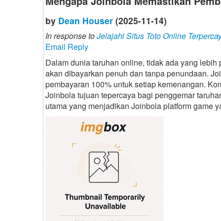
Mengapa Joinbola Memastikan Pemb
by
Dean Houser
(2025-11-14)
In response to
Jelajahi Situs Toto Online Terperca
Email Reply
Dalam dunia taruhan online, tidak ada yang lebi
akan dibayarkan penuh dan tanpa penundaan. Join
pembayaran 100% untuk setiap kemenangan. Komit
Joinbola tujuan tepercaya bagi penggemar taruhan 
utama yang menjadikan Joinbola platform game y