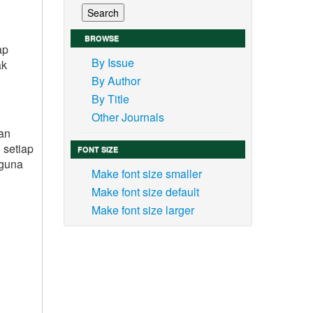
BROWSE
ap
By Issue
ak
By Author
By Title
Other Journals
an
 setiap
FONT SIZE
gguna
Make font size smaller
Make font size default
Make font size larger