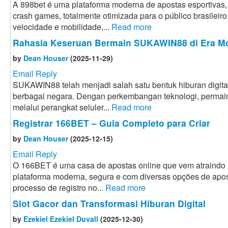
A 898bet é uma plataforma moderna de apostas esportivas, 
crash games, totalmente otimizada para o público brasileir
velocidade e mobilidade,...
Read more
Rahasia Keseruan Bermain SUKAWIN88 di Era M
by
Dean Houser
(2025-11-29)
Email Reply
SUKAWIN88 telah menjadi salah satu bentuk hiburan digital
berbagai negara. Dengan perkembangan teknologi, permai
melalui perangkat seluler...
Read more
Registrar 166BET – Guia Completo para Criar
by
Dean Houser
(2025-12-15)
Email Reply
O 166BET é uma casa de apostas online que vem atraindo 
plataforma moderna, segura e com diversas opções de apost
processo de registro no...
Read more
Slot Gacor dan Transformasi Hiburan Digital
by
Ezekiel Ezekiel Duvall
(2025-12-30)