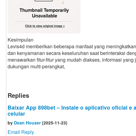
Kesimpulan
Levis4d memberikan beberapa manfaat yang meningkatkan ke
dan kenyamanan secara keseluruhan saat berinteraksi deng
menawarkan fitur-fitur yang mudah diakses, informasi yang 
dukungan multi-perangkat,
Replies
Baixar App 898bet – Instale o aplicativo oficial e
celular
by
Dean Houser
(2025-11-23)
Email Reply