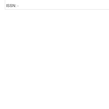
ISSN: -