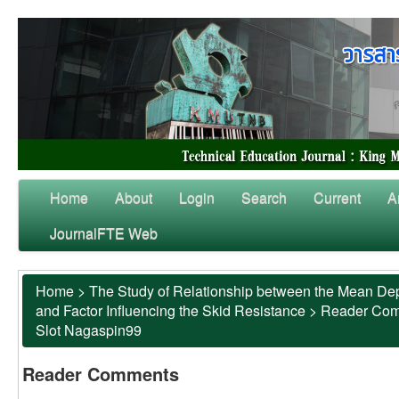
Home
About
Login
Search
Current
A
JournalFTE Web
Home
>
The Study of Relationship between the Mean Dep
and Factor Influencing the Skid Resistance
>
Reader Co
Slot Nagaspin99
Reader Comments