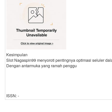
Kesimpulan
Slot Nagaspin99 menyoroti pentingnya optimasi seluler dal
Dengan antarmuka yang ramah penggu
ISSN: -