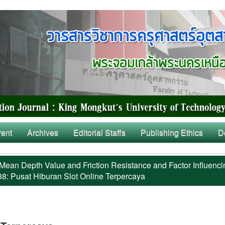
rent
Archives
Editorial Staffs
Publishing Ethics
D
Mean Depth Value and Friction Resistance and Factor Influenci
8: Pusat Hiburan Slot Online Terpercaya