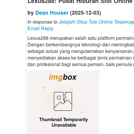
Lexus288: Pusat Hiburan Slot Online
by
Dean Houser
(2025-12-03)
In response to
Jelajahi Situs Toto Online Terperca
Email Reply
Lexus288 merupakan salah satu platform permainan 
Dengan berkembangnya teknologi dan meningkatny
sebagai solusi yang mengutamakan kenyamanan, k
menyediakan akses ke berbagai jenis permainan sl
dan profesional bagi semua pemain, baik pemul