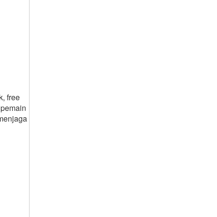
, free
g pemain
 menjaga