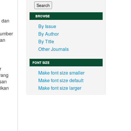
BROWSE
i dan
By Issue
Number
By Author
dan
By Title
Other Journals
FONT SIZE
r
Make font size smaller
 yang
Make font size default
asan
ikan
Make font size larger