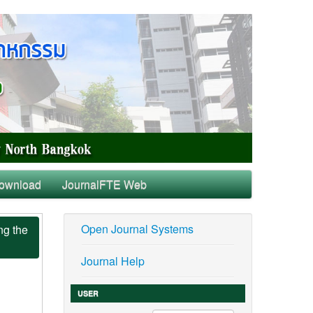
ownload
JournalFTE Web
Open Journal Systems
ng the
Journal Help
USER