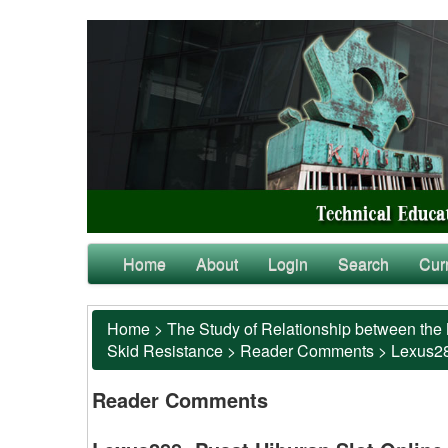
Home
About
Login
Search
Cur
Home
>
The Study of Relationship between the 
Skid Resistance
>
Reader Comments
>
Lexus28
Reader Comments