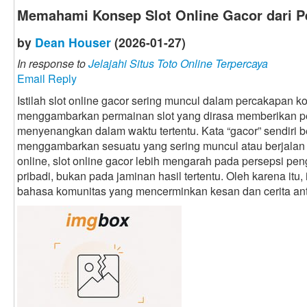
Memahami Konsep Slot Online Gacor dari P
by
Dean Houser
(2026-01-27)
In response to
Jelajahi Situs Toto Online Terpercaya
Email Reply
Istilah slot online gacor sering muncul dalam percakapan ko
menggambarkan permainan slot yang dirasa memberikan pe
menyenangkan dalam waktu tertentu. Kata “gacor” sendiri b
menggambarkan sesuatu yang sering muncul atau berjalan 
online, slot online gacor lebih mengarah pada persepsi 
pribadi, bukan pada jaminan hasil tertentu. Oleh karena itu,
bahasa komunitas yang mencerminkan kesan dan cerita an