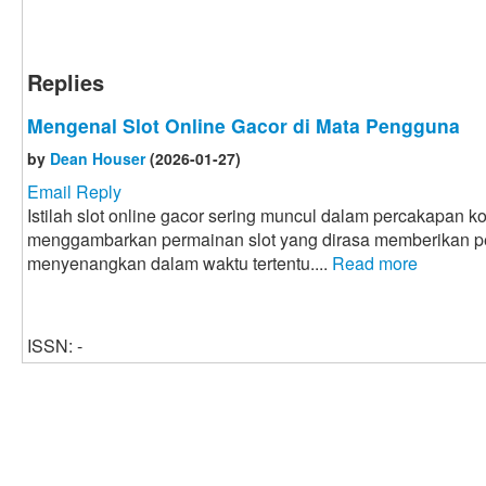
Replies
Mengenal Slot Online Gacor di Mata Pengguna
by
Dean Houser
(2026-01-27)
Email Reply
Istilah slot online gacor sering muncul dalam percakapan ko
menggambarkan permainan slot yang dirasa memberikan pe
menyenangkan dalam waktu tertentu....
Read more
ISSN: -