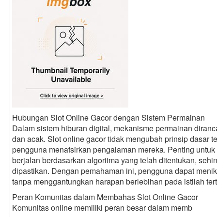
Hubungan Slot Online Gacor dengan Sistem Permainan
Dalam sistem hiburan digital, mekanisme permainan diranc
dan acak. Slot online gacor tidak mengubah prinsip dasar t
pengguna menafsirkan pengalaman mereka. Penting untu
berjalan berdasarkan algoritma yang telah ditentukan, sehi
dipastikan. Dengan pemahaman ini, pengguna dapat menikma
tanpa menggantungkan harapan berlebihan pada istilah tert
Peran Komunitas dalam Membahas Slot Online Gacor
Komunitas online memiliki peran besar dalam memb