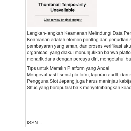
Langkah-langkah Keamanan Melindungi Data Pe
Keamanan adalah elemen penting dari perjudian sl
pembayaran yang aman, dan proses verifikasi aku
organisasi yang diakui menunjukkan bahwa platfo
menarik dana dengan percaya diri, mengetahui b
Tips untuk Memilih Platform yang Andal
Mengevaluasi lisensi platform, laporan audit, dan
Pengguna Slot Jepang juga harus meninjau kebij
Situs yang bereputasi baik menyeimbangkan kead
ISSN: -