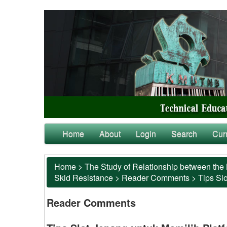
Home
About
Login
Search
Cur
Home
>
The Study of Relationship between the 
Skid Resistance
>
Reader Comments
>
Tips Slo
Reader Comments