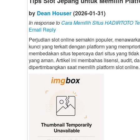
Tips Slot Jepang untuk Memilih Plat
by
Dean Houser
(2026-01-31)
In response to
Cara Memilih Situs HADIRTOTO Te
Email Reply
Perjudian slot online semakin populer, menawark
kunci yang terkait dengan platform yang mempri
membedakan situs tepercaya dari situs yang tida
yang aman. Artikel ini membahas lisensi, audit, da
dipertimbangkan saat memilih platform slot online.