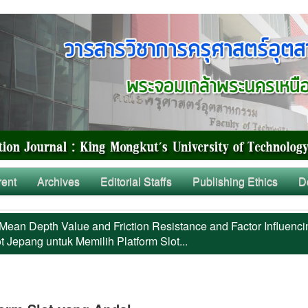
rent
Archives
Editorial Staffs
Publishing Ethics
D
Mean Depth Value and Friction Resistance and Factor Influenci
t Jepang untuk Memilih Platform Slot...