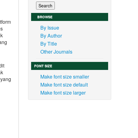
BROWSE
atform
By Issue
us
ak
By Author
ang
By Title
Other Journals
it
FONT SIZE
ak
Make font size smaller
 yang
Make font size default
Make font size larger