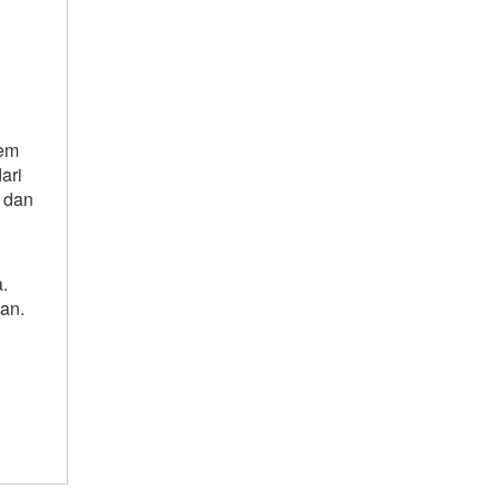
tem
ari
 dan
.
an.