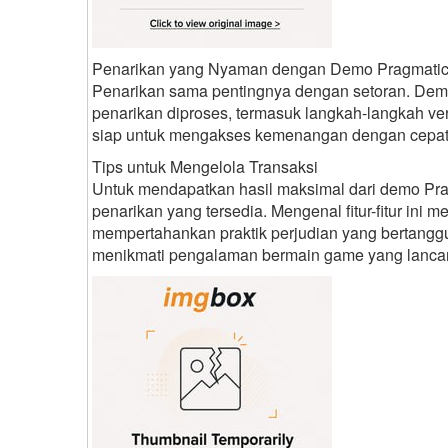
Penarikan yang Nyaman dengan Demo Pragmatic
Penarikan sama pentingnya dengan setoran. Dem
penarikan diproses, termasuk langkah-langkah ver
siap untuk mengakses kemenangan dengan cepat
Tips untuk Mengelola Transaksi
Untuk mendapatkan hasil maksimal dari demo Pra
penarikan yang tersedia. Mengenal fitur-fitur in
mempertahankan praktik perjudian yang bertangg
menikmati pengalaman bermain game yang lanca