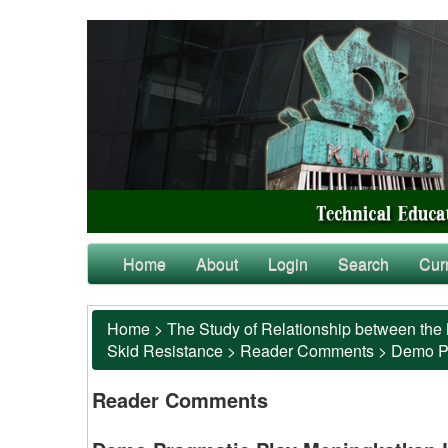
Home
About
Login
Search
Cur
Home
>
The Study of Relationship between the 
Skid Resistance
>
Reader Comments
>
Demo Pr
Reader Comments