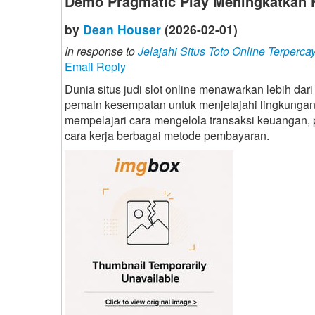
Demo Pragmatic Play Meningkatkan 
by
Dean Houser
(2026-02-01)
In response to
Jelajahi Situs Toto Online Terperca
Email Reply
Dunia situs judi slot online menawarkan lebih 
pemain kesempatan untuk menjelajahi lingkunga
mempelajari cara mengelola transaksi keuangan,
cara kerja berbagai metode pembayaran.