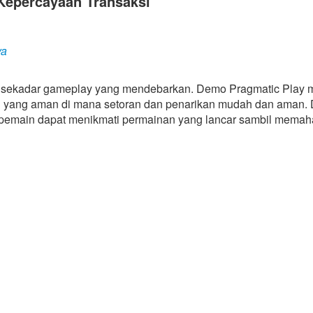
Kepercayaan Transaksi
ya
dari sekadar gameplay yang mendebarkan. Demo Pragmatic Play
n yang aman di mana setoran dan penarikan mudah dan aman.
 pemain dapat menikmati permainan yang lancar sambil mema