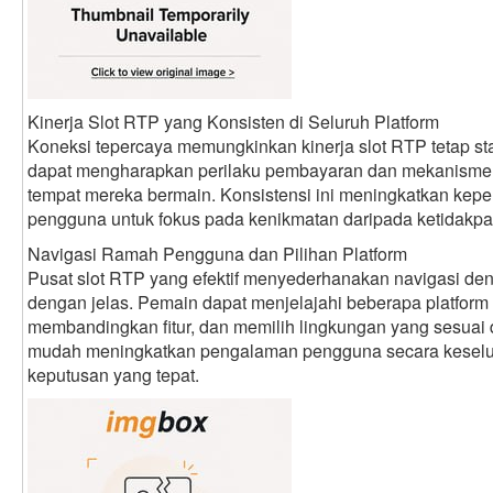
Kinerja Slot RTP yang Konsisten di Seluruh Platform
Koneksi tepercaya memungkinkan kinerja slot RTP tetap sta
dapat mengharapkan perilaku pembayaran dan mekanisme 
tempat mereka bermain. Konsistensi ini meningkatkan ke
pengguna untuk fokus pada kenikmatan daripada ketidakpa
Navigasi Ramah Pengguna dan Pilihan Platform
Pusat slot RTP yang efektif menyederhanakan navigasi deng
dengan jelas. Pemain dapat menjelajahi beberapa platform 
membandingkan fitur, dan memilih lingkungan yang sesuai
mudah meningkatkan pengalaman pengguna secara kesel
keputusan yang tepat.