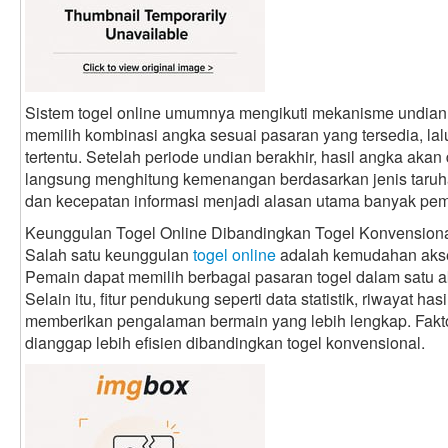
Sistem togel online umumnya mengikuti mekanisme undian 
memilih kombinasi angka sesuai pasaran yang tersedia, l
tertentu. Setelah periode undian berakhir, hasil angka ak
langsung menghitung kemenangan berdasarkan jenis taruhan
dan kecepatan informasi menjadi alasan utama banyak pemai
Keunggulan Togel Online Dibandingkan Togel Konvension
Salah satu keunggulan
togel online
adalah kemudahan akses
Pemain dapat memilih berbagai pasaran togel dalam satu a
Selain itu, fitur pendukung seperti data statistik, riwayat h
memberikan pengalaman bermain yang lebih lengkap. Fakto
dianggap lebih efisien dibandingkan togel konvensional.