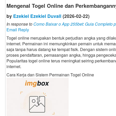
Mengenal Togel Online dan Perkembanganny
by
Ezekiel Ezekiel Duvall
(2026-02-22)
In response to
Como Baixar o App 255bet: Guia Completo p
Email Reply
Togel online merupakan bentuk perjudian angka yang dilakuk
internet. Permainan ini memungkinkan pemain untuk mema
saja tanpa harus datang ke tempat fisik. Dengan sistem onli
proses pendaftaran, pemasangan angka, hingga pengecekan
Popularitas togel online terus meningkat seiring perkemb
internet.
Cara Kerja dan Sistem Permainan Togel Online