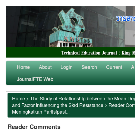
Home
About
Login
Search
Current
A
JournalFTE Web
Home
>
The Study of Relationship between the Mean Dep
and Factor Influencing the Skid Resistance
>
Reader Co
Meningkatkan Partisipasi...
Reader Comments