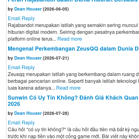
by
Dean Houser
(2026-06-05)
Email Reply
Rajabandot merupakan istilah yang semakin sering munc
hiburan digital modern. Seiring dengan pesatnya perkemban
platform online terus...
Read more
Mengenal Perkembangan ZeusQQ dalam Dunia Dig
by
Dean Houser
(2026-07-21)
Email Reply
Zeusqq merupakan istilah yang berkembang dalam ruang di
berbagai pencarian online. Seperti banyak istilah teknolog
luas karena adanya...
Read more
Sunwin Có Uy Tín Không? Đánh Giá Khách Quan
2026
by
Dean Houser
(2026-07-28)
Email Reply
Câu hỏi "có uy tín không?" là câu hỏi đầu tiên mà bất kỳ ngư
trước khi nạp tiền vào một cổng game mới. Bài viết này khô