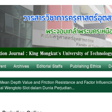
rent
Archives
Editorial Staffs
Publishing Ethics
D
Mean Depth Value and Friction Resistance and Factor Influenci
l Wengtoto Slot dalam Dunia Perjudian...