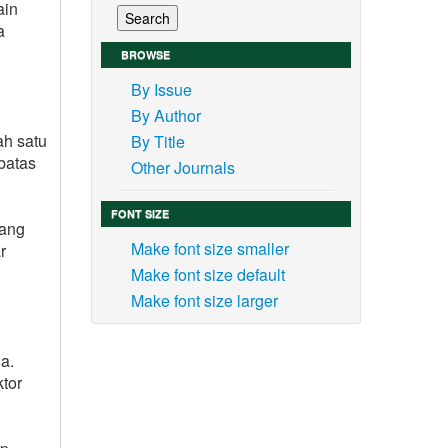
ain
a
BROWSE
By Issue
By Author
ah satu
By Title
batas
Other Journals
FONT SIZE
uang
Make font size smaller
r
Make font size default
Make font size larger
a.
ktor