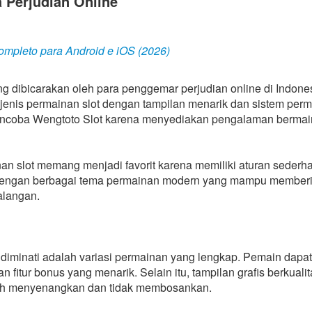
 Perjudian Online
mpleto para Android e iOS (2026)
g dibicarakan oleh para penggemar perjudian online di Indones
 jenis permainan slot dengan tampilan menarik dan sistem per
encoba Wengtoto Slot karena menyediakan pengalaman bermai
nan slot memang menjadi favorit karena memiliki aturan sederh
r dengan berbagai tema permainan modern yang mampu member
alangan.
diminati adalah variasi permainan yang lengkap. Pemain dapat
n fitur bonus yang menarik. Selain itu, tampilan grafis berkuali
bih menyenangkan dan tidak membosankan.