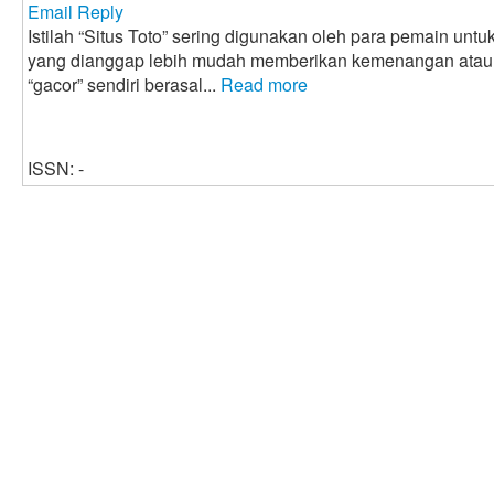
Email Reply
Istilah “Situs Toto” sering digunakan oleh para pemain un
yang dianggap lebih mudah memberikan kemenangan atau ja
“gacor” sendiri berasal...
Read more
ISSN: -