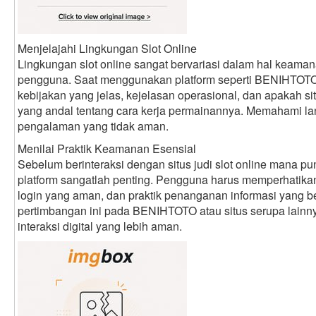
Menjelajahi Lingkungan Slot Online
Lingkungan slot online sangat bervariasi dalam hal keaman
pengguna. Saat menggunakan platform seperti BENIHTOT
kebijakan yang jelas, kejelasan operasional, dan apakah si
yang andal tentang cara kerja permainannya. Memahami l
pengalaman yang tidak aman.
Menilai Praktik Keamanan Esensial
Sebelum berinteraksi dengan situs judi slot online mana 
platform sangatlah penting. Pengguna harus memperhatikan
login yang aman, dan praktik penanganan informasi yang 
pertimbangan ini pada BENIHTOTO atau situs serupa lai
interaksi digital yang lebih aman.