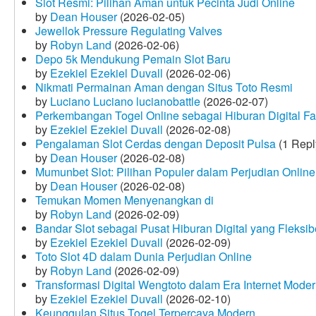
Slot Resmi: Pilihan Aman untuk Pecinta Judi Online
by
Dean Houser
(2026-02-05)
Jewellok Pressure Regulating Valves
by
Robyn Land
(2026-02-06)
Depo 5k Mendukung Pemain Slot Baru
by
Ezekiel Ezekiel Duvall
(2026-02-06)
Nikmati Permainan Aman dengan Situs Toto Resmi
by
Luciano Luciano lucianobattle
(2026-02-07)
Perkembangan Togel Online sebagai Hiburan Digital Fav
by
Ezekiel Ezekiel Duvall
(2026-02-08)
Pengalaman Slot Cerdas dengan Deposit Pulsa
(1 Repl
by
Dean Houser
(2026-02-08)
Mumunbet Slot: Pilihan Populer dalam Perjudian Online
by
Dean Houser
(2026-02-08)
Temukan Momen Menyenangkan di
by
Robyn Land
(2026-02-09)
Bandar Slot sebagai Pusat Hiburan Digital yang Fleksib
by
Ezekiel Ezekiel Duvall
(2026-02-09)
Toto Slot 4D dalam Dunia Perjudian Online
by
Robyn Land
(2026-02-09)
Transformasi Digital Wengtoto dalam Era Internet Mode
by
Ezekiel Ezekiel Duvall
(2026-02-10)
Keunggulan Situs Togel Terpercaya Modern