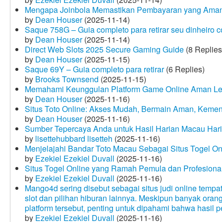
Mengapa Joinbola Memastikan Pembayaran yang Aman
by
Dean Houser
(2025-11-14)
Saque 758G – Guia completo para retirar seu dinheiro 
by
Dean Houser
(2025-11-14)
Direct Web Slots 2025 Secure Gaming Guide
(8 Replies
by
Dean Houser
(2025-11-15)
Saque 69Y – Guia completo para retirar
(6 Replies)
by
Brooks Townsend
(2025-11-15)
Memahami Keunggulan Platform Game Online Aman Le
by
Dean Houser
(2025-11-16)
Situs Toto Online: Akses Mudah, Bermain Aman, Keme
by
Dean Houser
(2025-11-16)
Sumber Tepercaya Anda untuk Hasil Harian Macau Hari 
by
lisettehubbard lisetteh
(2025-11-16)
Menjelajahi Bandar Toto Macau Sebagai Situs Togel On
by
Ezekiel Ezekiel Duvall
(2025-11-16)
Situs Togel Online yang Ramah Pemula dan Profesiona
by
Ezekiel Ezekiel Duvall
(2025-11-16)
Mango4d sering disebut sebagai situs judi online temp
slot dan pilihan hiburan lainnya. Meskipun banyak oran
platform tersebut, penting untuk dipahami bahwa hasil 
by
Ezekiel Ezekiel Duvall
(2025-11-16)