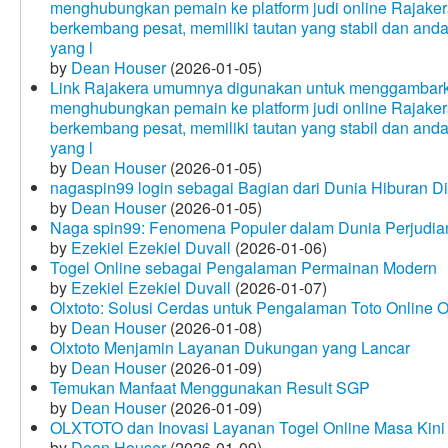
menghubungkan pemain ke platform judi online Rajakera
berkembang pesat, memiliki tautan yang stabil dan and
yang l
by
Dean Houser
(2026-01-05)
Link Rajakera umumnya digunakan untuk menggambarkan
menghubungkan pemain ke platform judi online Rajakera
berkembang pesat, memiliki tautan yang stabil dan and
yang l
by
Dean Houser
(2026-01-05)
nagaspin99 login sebagai Bagian dari Dunia Hiburan Di
by
Dean Houser
(2026-01-05)
Naga spin99: Fenomena Populer dalam Dunia Perjudian
by
Ezekiel Ezekiel Duvall
(2026-01-06)
Togel Online sebagai Pengalaman Permainan Modern
by
Ezekiel Ezekiel Duvall
(2026-01-07)
Olxtoto: Solusi Cerdas untuk Pengalaman Toto Online O
by
Dean Houser
(2026-01-08)
Olxtoto Menjamin Layanan Dukungan yang Lancar
by
Dean Houser
(2026-01-09)
Temukan Manfaat Menggunakan Result SGP
by
Dean Houser
(2026-01-09)
OLXTOTO dan Inovasi Layanan Togel Online Masa Kini
by
Dean Houser
(2026-01-09)