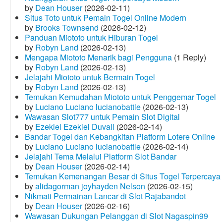
by
Dean Houser
(2026-02-11)
Situs Toto untuk Pemain Togel Online Modern
by
Brooks Townsend
(2026-02-12)
Panduan Miototo untuk Hiburan Togel
by
Robyn Land
(2026-02-13)
Mengapa Miototo Menarik bagi Pengguna
(1 Reply)
by
Robyn Land
(2026-02-13)
Jelajahi Miototo untuk Bermain Togel
by
Robyn Land
(2026-02-13)
Temukan Kemudahan Miototo untuk Penggemar Togel
by
Luciano Luciano lucianobattle
(2026-02-13)
Wawasan Slot777 untuk Pemain Slot Digital
by
Ezekiel Ezekiel Duvall
(2026-02-14)
Bandar Togel dan Kebangkitan Platform Lotere Online
by
Luciano Luciano lucianobattle
(2026-02-14)
Jelajahi Tema Melalui Platform Slot Bandar
by
Dean Houser
(2026-02-14)
Temukan Kemenangan Besar di Situs Togel Terpercaya
by
alidagorman joyhayden Nelson
(2026-02-15)
Nikmati Permainan Lancar di Slot Rajabandot
by
Dean Houser
(2026-02-16)
Wawasan Dukungan Pelanggan di Slot Nagaspin99