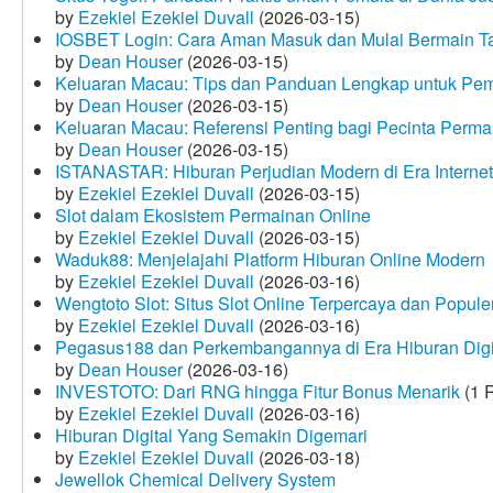
by
Ezekiel Ezekiel Duvall
(2026-03-15)
IOSBET Login: Cara Aman Masuk dan Mulai Bermain T
by
Dean Houser
(2026-03-15)
Keluaran Macau: Tips dan Panduan Lengkap untuk Pem
by
Dean Houser
(2026-03-15)
Keluaran Macau: Referensi Penting bagi Pecinta Perma
by
Dean Houser
(2026-03-15)
ISTANASTAR: Hiburan Perjudian Modern di Era Internet
by
Ezekiel Ezekiel Duvall
(2026-03-15)
Slot dalam Ekosistem Permainan Online
by
Ezekiel Ezekiel Duvall
(2026-03-15)
Waduk88: Menjelajahi Platform Hiburan Online Modern
by
Ezekiel Ezekiel Duvall
(2026-03-16)
Wengtoto Slot: Situs Slot Online Terpercaya dan Popule
by
Ezekiel Ezekiel Duvall
(2026-03-16)
Pegasus188 dan Perkembangannya di Era Hiburan Digi
by
Dean Houser
(2026-03-16)
INVESTOTO: Dari RNG hingga Fitur Bonus Menarik
(1 
by
Ezekiel Ezekiel Duvall
(2026-03-16)
Hiburan Digital Yang Semakin Digemari
by
Ezekiel Ezekiel Duvall
(2026-03-18)
Jewellok Chemical Delivery System