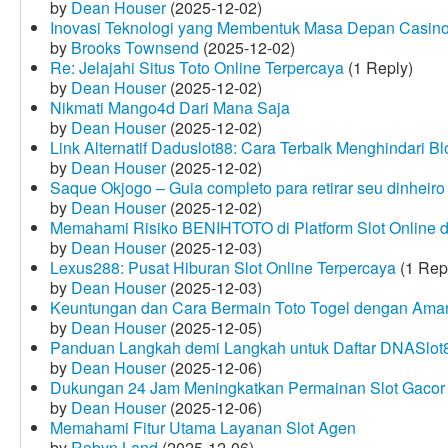
by
Dean Houser
(2025-12-02)
Inovasi Teknologi yang Membentuk Masa Depan Casino
by
Brooks Townsend
(2025-12-02)
Re: Jelajahi Situs Toto Online Terpercaya
(1 Reply)
by
Dean Houser
(2025-12-02)
Nikmati Mango4d Dari Mana Saja
by
Dean Houser
(2025-12-02)
Link Alternatif Daduslot88: Cara Terbaik Menghindari Blo
by
Dean Houser
(2025-12-02)
Saque Okjogo – Guia completo para retirar seu dinheir
by
Dean Houser
(2025-12-02)
Memahami Risiko BENIHTOTO di Platform Slot Online
by
Dean Houser
(2025-12-03)
Lexus288: Pusat Hiburan Slot Online Terpercaya
(1 Rep
by
Dean Houser
(2025-12-03)
Keuntungan dan Cara Bermain Toto Togel dengan Ama
by
Dean Houser
(2025-12-05)
Panduan Langkah demi Langkah untuk Daftar DNASlot
by
Dean Houser
(2025-12-06)
Dukungan 24 Jam Meningkatkan Permainan Slot Gacor
by
Dean Houser
(2025-12-06)
Memahami Fitur Utama Layanan Slot Agen
by
Robyn Land
(2025-12-06)