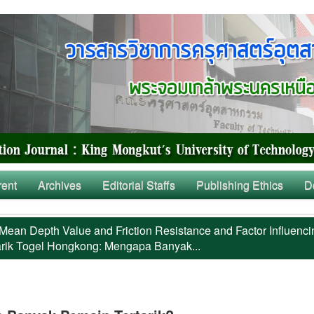
rent
Archives
Editorial Staffs
Publishing Ethics
D
Mean Depth Value and Friction Resistance and Factor Influenci
rik Togel Hongkong: Mengapa Banyak...