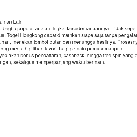
ainan Lain
g
begitu populer adalah tingkat kesederhanaannya. Tidak seper
us, Togel Hongkong dapat dimainkan siapa saja tanpa pengal
uhan, menekan tombol putar, dan menunggu hasilnya. Prosesn
ng menjadi pilihan favorit bagi pemain pemula maupun
yediakan bonus pendaftaran, cashback, hingga free spin yang 
gan, sekaligus memperpanjang waktu bermain.