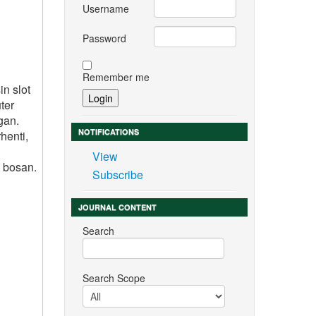
Username
Password
Remember me
n slot
ter
gan.
NOTIFICATIONS
henti,
View
 bosan.
Subscribe
JOURNAL CONTENT
Search
Search Scope