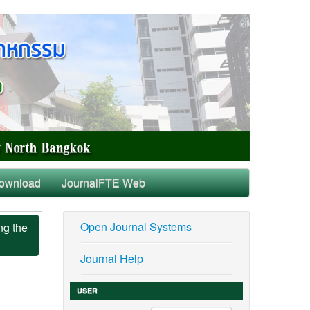
ownload
JournalFTE Web
Open Journal Systems
ng the
Journal Help
USER