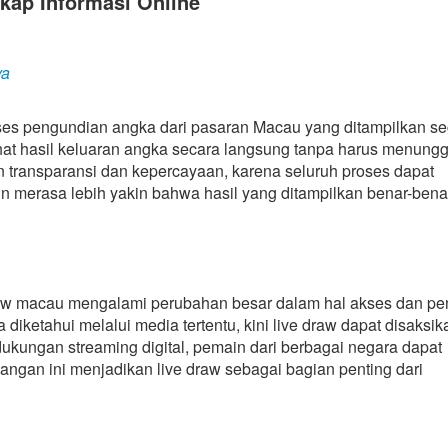
kap Informasi Online
ya
es pengundian angka dari pasaran Macau yang ditampilkan se
lihat hasil keluaran angka secara langsung tanpa harus menung
 transparansi dan kepercayaan, karena seluruh proses dapat
n merasa lebih yakin bahwa hasil yang ditampilkan benar-benar
draw macau mengalami perubahan besar dalam hal akses dan pe
diketahui melalui media tertentu, kini live draw dapat disaksik
dukungan streaming digital, pemain dari berbagai negara dapat
gan ini menjadikan live draw sebagai bagian penting dari