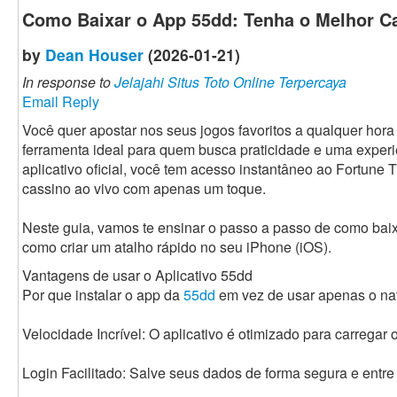
Como Baixar o App 55dd: Tenha o Melhor Ca
by
Dean Houser
(2026-01-21)
In response to
Jelajahi Situs Toto Online Terpercaya
Email Reply
Você quer apostar nos seus jogos favoritos a qualquer hor
ferramenta ideal para quem busca praticidade e uma experi
aplicativo oficial, você tem acesso instantâneo ao Fortune T
cassino ao vivo com apenas um toque.
Neste guia, vamos te ensinar o passo a passo de como baix
como criar um atalho rápido no seu iPhone (iOS).
Vantagens de usar o Aplicativo 55dd
Por que instalar o app da
55dd
em vez de usar apenas o n
Velocidade Incrível: O aplicativo é otimizado para carregar 
Login Facilitado: Salve seus dados de forma segura e entr