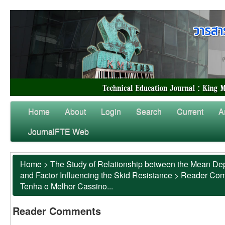
Home
About
Login
Search
Current
A
JournalFTE Web
Home
>
The Study of Relationship between the Mean Dep
and Factor Influencing the Skid Resistance
>
Reader Co
Tenha o Melhor Cassino...
Reader Comments