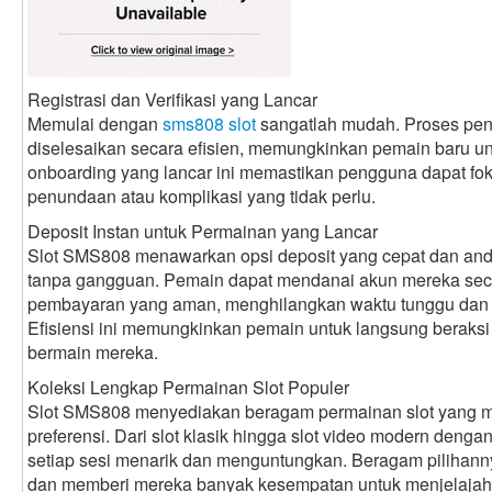
Registrasi dan Verifikasi yang Lancar
Memulai dengan
sms808 slot
sangatlah mudah. Proses penda
diselesaikan secara efisien, memungkinkan pemain baru un
onboarding yang lancar ini memastikan pengguna dapat fo
penundaan atau komplikasi yang tidak perlu.
Deposit Instan untuk Permainan yang Lancar
Slot SMS808 menawarkan opsi deposit yang cepat dan and
tanpa gangguan. Pemain dapat mendanai akun mereka se
pembayaran yang aman, menghilangkan waktu tunggu dan 
Efisiensi ini memungkinkan pemain untuk langsung berak
bermain mereka.
Koleksi Lengkap Permainan Slot Populer
Slot SMS808 menyediakan beragam permainan slot yang
preferensi. Dari slot klasik hingga slot video modern dengan 
setiap sesi menarik dan menguntungkan. Beragam pilihann
dan memberi mereka banyak kesempatan untuk menjelaja