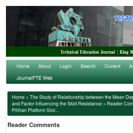
Home
About
Login
Search
Current
A
JournalFTE Web
Home
>
The Study of Relationship between the Mean Dep
and Factor Influencing the Skid Resistance
>
Reader Co
Pilihan Platform Slot...
Reader Comments