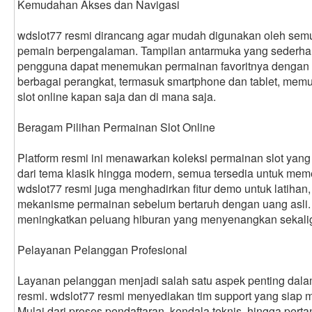
Kemudahan Akses dan Navigasi
wdslot77 resmi dirancang agar mudah digunakan oleh sem
pemain berpengalaman. Tampilan antarmuka yang sederhana
pengguna dapat menemukan permainan favoritnya dengan ce
berbagai perangkat, termasuk smartphone dan tablet, mem
slot online kapan saja dan di mana saja.
Beragam Pilihan Permainan Slot Online
Platform resmi ini menawarkan koleksi permainan slot yang 
dari tema klasik hingga modern, semua tersedia untuk me
wdslot77 resmi juga menghadirkan fitur demo untuk latih
mekanisme permainan sebelum bertaruh dengan uang asli. 
meningkatkan peluang hiburan yang menyenangkan sekali
Pelayanan Pelanggan Profesional
Layanan pelanggan menjadi salah satu aspek penting dala
resmi. wdslot77 resmi menyediakan tim support yang siap
Mulai dari proses pendaftaran, kendala teknis, hingga perta