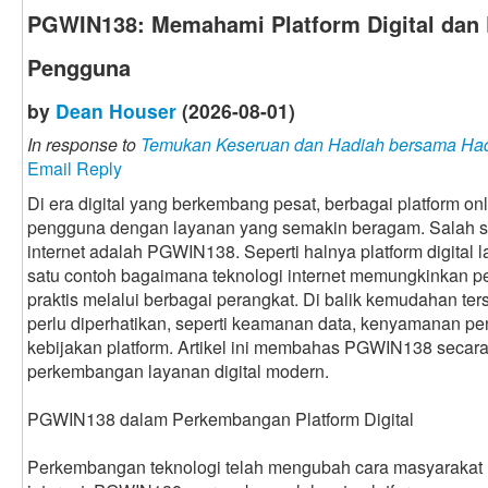
PGWIN138: Memahami Platform Digital dan
Pengguna
by
Dean Houser
(2026-08-01)
In response to
Temukan Keseruan dan Hadiah bersama Had
Email Reply
Di era digital yang berkembang pesat, berbagai platform o
pengguna dengan layanan yang semakin beragam. Salah sa
internet adalah PGWIN138. Seperti halnya platform digital
satu contoh bagaimana teknologi internet memungkinkan 
praktis melalui berbagai perangkat. Di balik kemudahan ter
perlu diperhatikan, seperti keamanan data, kenyamanan 
kebijakan platform. Artikel ini membahas PGWIN138 secara 
perkembangan layanan digital modern.
PGWIN138 dalam Perkembangan Platform Digital
Perkembangan teknologi telah mengubah cara masyarakat